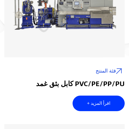
لطبقة الغمد ، فإنه مقسوم إلى بثق منخفضة مثبطات
اللهب الخالية من الدخان والمواد المثبطية غير المضيئة (أي
المادة التقليدية) ؛ وفقًا لمستويات الجهد المختلفة ، يتم
تقسيمه إلى بثق غلاف خارجي من سلك الجهد المنخفض
الحجم ، وقذف غلاف خارجي كبير في كابل الطاقة
الخارجي. وفقًا لعمليات صب الصلبة المختلفة لطبقة الغمد
بعد البثق ، فإنه ينقسم إلى صب تبريد خزان المياه العادي
فئة المنتج
وتجفيف ارتفاع درجة الحرارة التشعيع المتقاطع (أو غيرها
PVC/PE/PP/PU كابل بثق غمد
من طرق الربط المتقاطع). وفقًا لحقول تطبيق الأسلاك
المختلفة ، يتم تقسيمه إلى بثق غمد الأسلاك وقذف غمد
اقرأ المزيد +
الكابل.