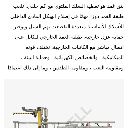
بثق غمد هو تغطية السلك الملتوي مع كم حلقي. تلعب
طبقة الغمد دورًا مهمًا في إصلاح الهيكل المادي الداخلي
للأسلاك الأساسية متعددة التقطعت بهم السبل وتوفير
حماية عزل خارجية. طبقة الغمد الخارجي للكابل على
اتصال مباشر مع الكائنات الخارجية. تختلف قوته
الميكانيكية ، والخصائص الكهربائية ، وحماية البيئة ،
ومقاومة التعب ، ومقاومة الطقس ، وما إلى ذلك اعتمادًا
على مجال التطبيق. من أجل تلبية متطلبات الاحتياجات ،
فإن بثق الغمد شائع الاستخدام له الأنواع التالية: وفقًا
لمتطلبات حماية البيئة المختلفة لمادة الغمد ، فإنه ينقسم
إلى بثق مواد غير سامة صديقة للبيئة وقذف مواد الحماية
غير البيئية ؛ وفقًا لمقاومة الحريق المختلفة ومتخلف اللهب