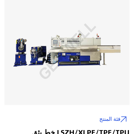
فئة المنتج
LSZH/XLPE/TPE/TPU خط بثق